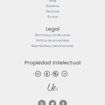
Blog
Nosotros
Servicios
Envíos
Legal
Términos y condiciones
Política de privacidad
Reembolsos y devoluciones
Propiedad Intelectual
I
T
F
n
w
a
s
i
c