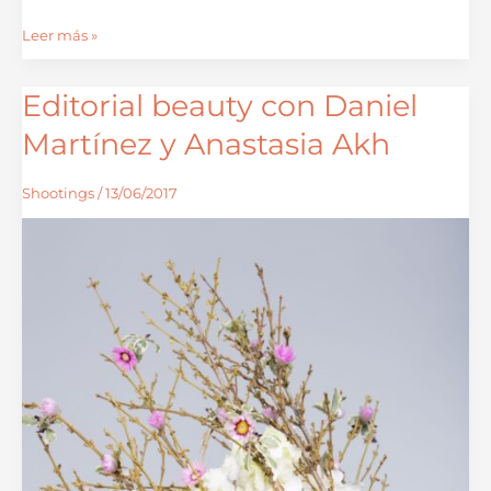
Leer más »
Editorial beauty con Daniel
Editorial
beauty
Martínez y Anastasia Akh
con
Daniel
Shootings
/
13/06/2017
Martínez
y
Anastasia
Akh