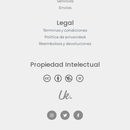
Servicios
Envíos
Legal
Términos y condiciones
Política de privacidad
Reembolsos y devoluciones
Propiedad Intelectual
I
T
F
n
w
a
s
i
c
t
t
e
a
t
b
g
e
o
r
r
o