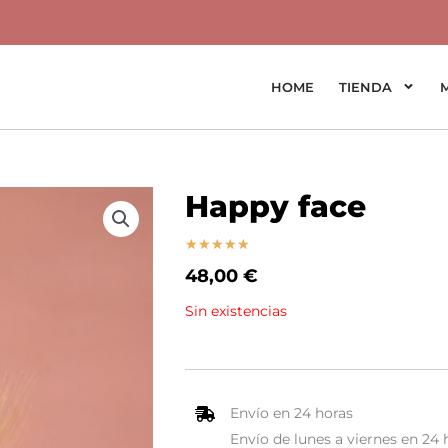
HOME
TIENDA
Happy face
Valorado
★
★
★
★
★
con
48,00
€
5
Sin existencias
de
5
Envío en 24 horas
Envío de lunes a viernes en 24 