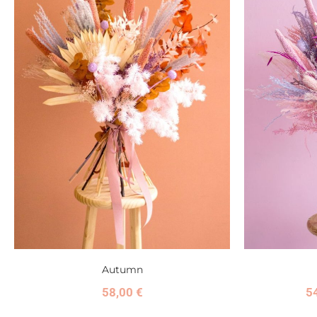
Autumn
58,00
€
5