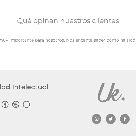
Qué opinan nuestros clientes
muy importante para nosotros. Nos encanta saber cómo ha sido 
ad Intelectual
I
T
F
n
w
a
s
i
c
t
t
e
a
t
b
g
e
o