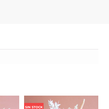
Rango
de
SIN STOCK
precios: