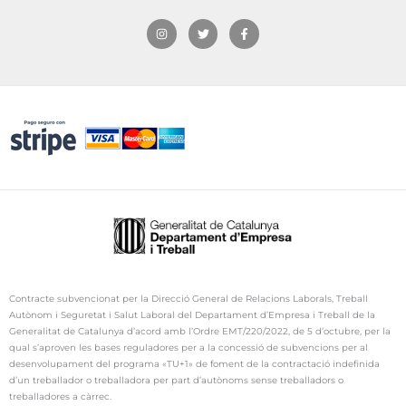
I
T
F
n
w
a
s
i
c
t
t
e
a
t
b
g
e
o
r
r
o
a
k
m
-
f
Contracte subvencionat per la Direcció General de Relacions Laborals, Treball
Autònom i Seguretat i Salut Laboral del Departament d’Empresa i Treball de la
Generalitat de Catalunya d’acord amb l’Ordre
EMT
/220/2022, de 5 d’octubre, per la
qual s’aproven les bases reguladores per a la concessió de subvencions per al
desenvolupament del programa «TU+1» de foment de la contractació indefinida
d’un treballador o treballadora per part d’autònoms sense treballadors o
treballadores a càrrec.