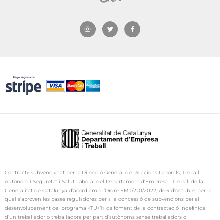
I
T
F
n
w
a
s
i
c
t
t
e
a
t
b
g
e
o
r
r
o
a
k
m
-
f
Contracte subvencionat per la Direcció General de Relacions Laborals, Treball
Autònom i Seguretat i Salut Laboral del Departament d’Empresa i Treball de la
Generalitat de Catalunya d’acord amb l’Ordre
EMT
/220/2022, de 5 d’octubre, per la
qual s’aproven les bases reguladores per a la concessió de subvencions per al
desenvolupament del programa «TU+1» de foment de la contractació indefinida
d’un treballador o treballadora per part d’autònoms sense treballadors o