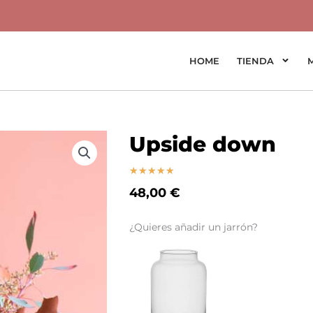
HOME
TIENDA
Upside down
Valorado
★
★
★
★
★
con
48,00
€
5
Upside
de
¿Quieres añadir un jarrón?
down
5
cantidad