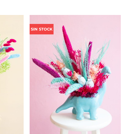
Rango
de
SIN STOCK
recios:
desde
4,00 €
asta
8,00 €