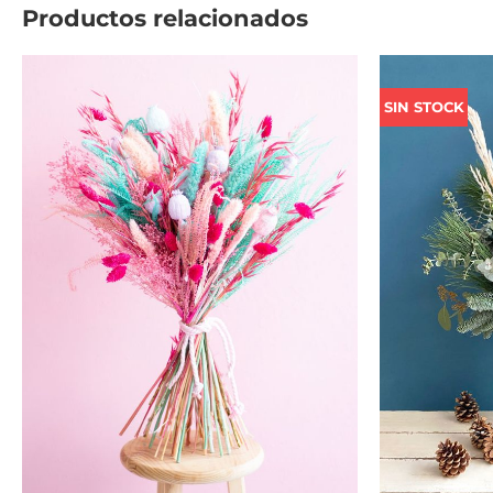
Productos relacionados
Rango
de
SIN STOCK
precios:
desde
54,00 €
hasta
68,00 €