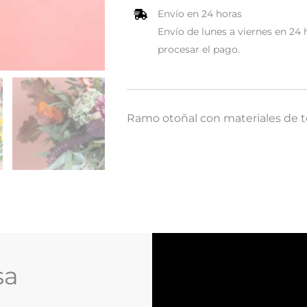
Envío en 24 horas
Envío de lunes a viernes en 24 
procesar el pago.
Ramo otoñal con materiales de 
sa