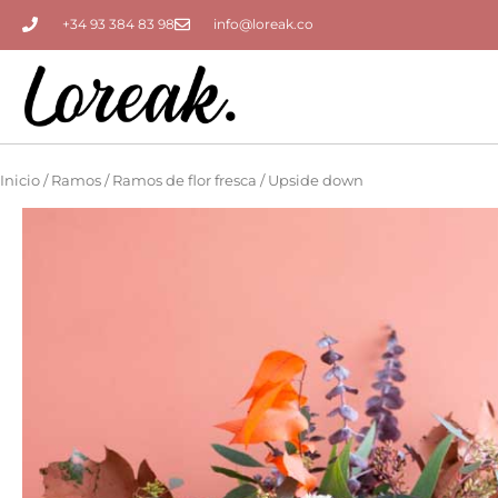
Ir
+34 93 384 83 98
info@loreak.co
al
contenido
Inicio
/
Ramos
/
Ramos de flor fresca
/ Upside down