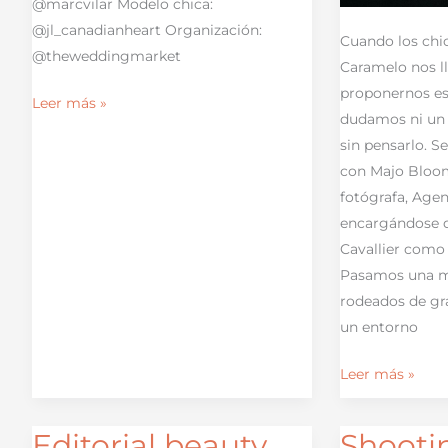
@marcvilar Modelo chica:
@jl_canadianheart Organización:
Cuando los chi
@theweddingmarket
Caramelo nos l
proponernos es
Leer más »
dudamos ni un 
sin pensarlo. S
con Majo Bloo
fotógrafa, Age
encargándose 
Cavallier como
Pasamos una m
rodeados de gr
un entorno
Leer más »
Editorial beauty
Shooti
Editorial
Shooting