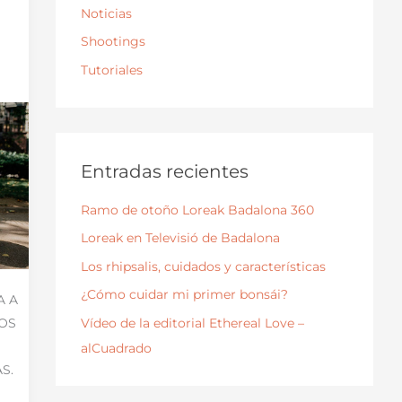
Noticias
r
)
:
Shootings
Tutoriales
Entradas recientes
Ramo de otoño Loreak Badalona 360
Loreak en Televisió de Badalona
Los rhipsalis, cuidados y características
¿Cómo cuidar mi primer bonsái?
A A
Vídeo de la editorial Ethereal Love –
OS
alCuadrado
S.