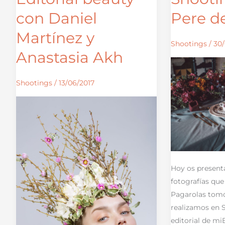
beauty
en
con Daniel
Pere de
con
Sant
Martínez y
Daniel
Pere
Shootings
/
30/
Martínez
de
Anastasia Akh
y
Clarà
Anastasia
Shootings
/
13/06/2017
Akh
Hoy os present
fotografías que
Pagarolas tomó
realizamos en S
editorial de m