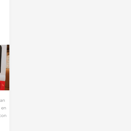
Can
 en
con