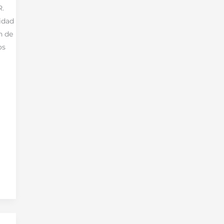
.
idad
n de
os
n