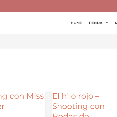
HOME
TIENDA
ng con Miss
El hilo rojo –
El
hilo
er
Shooting con
rojo
Bodas de
–