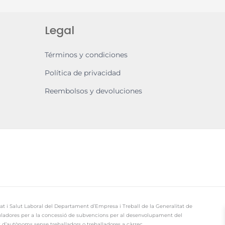
Legal
Términos y condiciones
Política de privacidad
Reembolsos y devoluciones
at i Salut Laboral del Departament d’Empresa i Treball de la Generalitat de
eguladores per a la concessió de subvencions per al desenvolupament del
 d’autònoms sense treballadors o treballadores a càrrec.