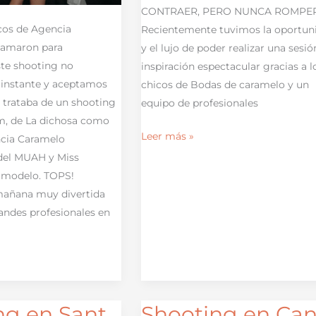
CONTRAER, PERO NUNCA ROMPER
cos de Agencia
Recientemente tuvimos la oportun
lamaron para
y el lujo de poder realizar una sesió
te shooting no
inspiración espectacular gracias a l
instante y aceptamos
chicos de Bodas de caramelo y un
e trataba de un shooting
equipo de profesionales
m, de La dichosa como
Leer más »
ncia Caramelo
del MUAH y Miss
 modelo. TOPS!
añana muy divertida
andes profesionales en
ng en Sant
Shooting en Ca
Shooting