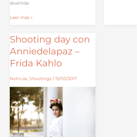
divertida
Leer más »
Shooting day con
Shooting
day
Anniedelapaz –
con
Frida Kahlo
Anniedelapaz
–
Frida
Noticias
,
Shootings
/
15/03/2017
Kahlo