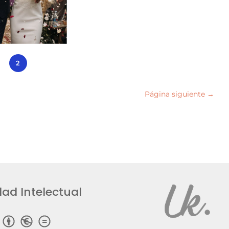
1
2
Página siguiente
→
ad Intelectual