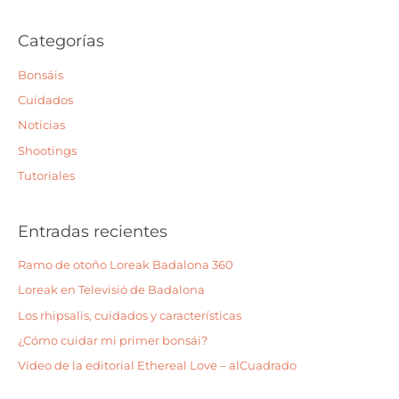
u
s
Categorías
c
a
Bonsáis
r
Cuidados
p
Noticias
o
Shootings
r
Tutoriales
:
Entradas recientes
Ramo de otoño Loreak Badalona 360
Loreak en Televisió de Badalona
Los rhipsalis, cuidados y características
¿Cómo cuidar mi primer bonsái?
Vídeo de la editorial Ethereal Love – alCuadrado