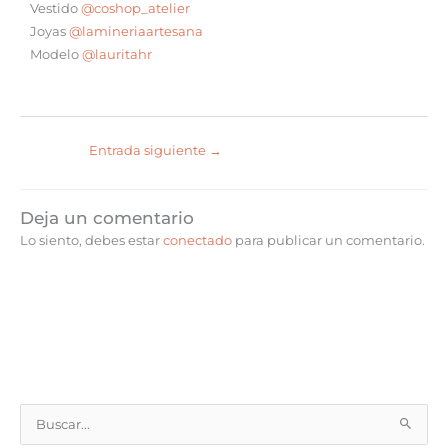
Vestido
@coshop_atelier
Joyas
@lamineriaartesana
Modelo
@lauritahr
Entrada siguiente
→
Deja un comentario
Lo siento, debes estar
conectado
para publicar un comentario.
B