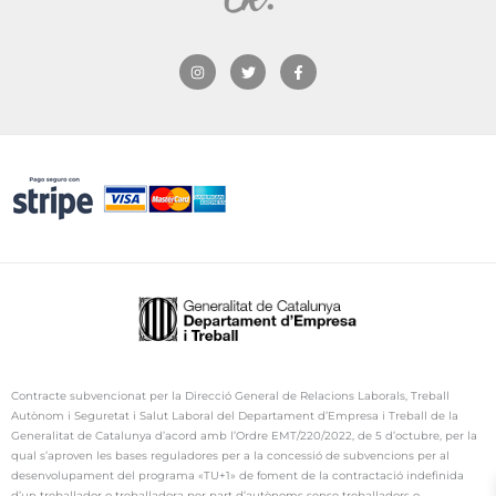
I
T
F
n
w
a
s
i
c
t
t
e
a
t
b
g
e
o
r
r
o
a
k
m
-
f
Contracte subvencionat per la Direcció General de Relacions Laborals, Treball
Autònom i Seguretat i Salut Laboral del Departament d’Empresa i Treball de la
Generalitat de Catalunya d’acord amb l’Ordre
EMT
/220/2022, de 5 d’octubre, per la
qual s’aproven les bases reguladores per a la concessió de subvencions per al
desenvolupament del programa «TU+1» de foment de la contractació indefinida
d’un treballador o treballadora per part d’autònoms sense treballadors o