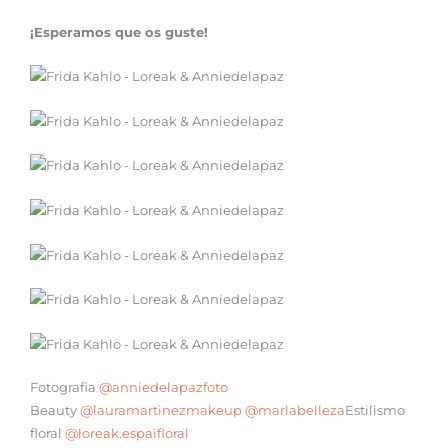
¡Esperamos que os guste!
Fotografia
@anniedelapazfoto
Beauty
@lauramartinezmakeup
@marlabelleza
Estilismo
floral
@loreak.espaifloral